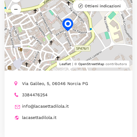
Ottieni indicazioni
Leaflet
| ©
OpenStreetMap
contributors
Via Galileo, 5, 06046 Norcia PG
3384476254
info@lacasettadilola.it
lacasettadilola.it