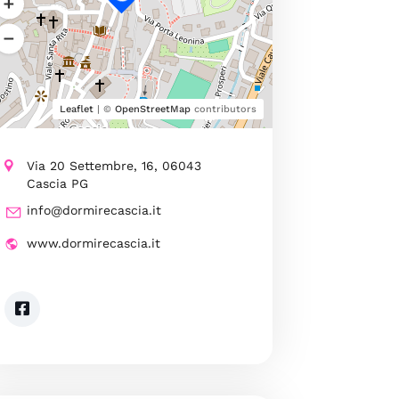
Leaflet
| ©
OpenStreetMap
contributors
Via 20 Settembre, 16, 06043
Cascia PG
info@dormirecascia.it
www.dormirecascia.it