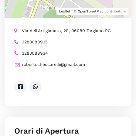
Leaflet
| ©
OpenStreetMap
contributors
Via dell'Artigianato, 20, 06089 Torgiano PG
3283088935
3283088934
robertocheccarelli@gmail.com
Orari di Apertura