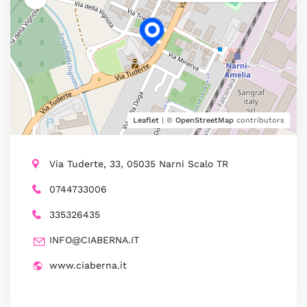
Leaflet
| ©
OpenStreetMap
contributors
Via Tuderte, 33, 05035 Narni Scalo TR
0744733006
335326435
INFO@CIABERNA.IT
www.ciaberna.it