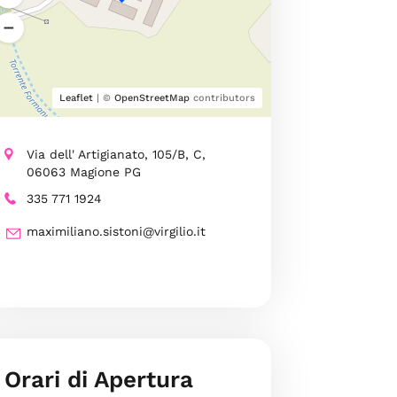
Leaflet
| ©
OpenStreetMap
contributors
Via dell' Artigianato, 105/B, C,
06063 Magione PG
335 771 1924
maximiliano.sistoni@virgilio.it
Orari di Apertura