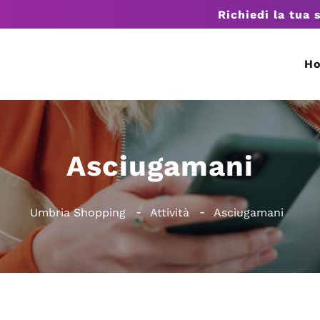
Richiedi la tua 
H
Asciugamani
Umbria Shopping
Attività
Asciugamani