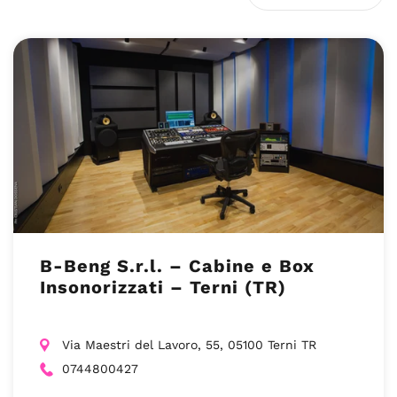
B-Beng S.r.l. – Cabine e Box
Insonorizzati – Terni (TR)
Via Maestri del Lavoro, 55, 05100 Terni TR
0744800427