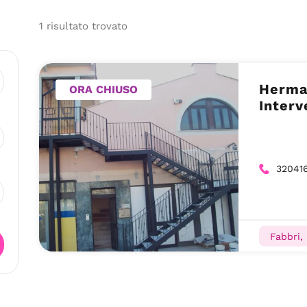
1
risultato
trovato
Herma
ORA CHIUSO
Interv
32041
Fabbri,