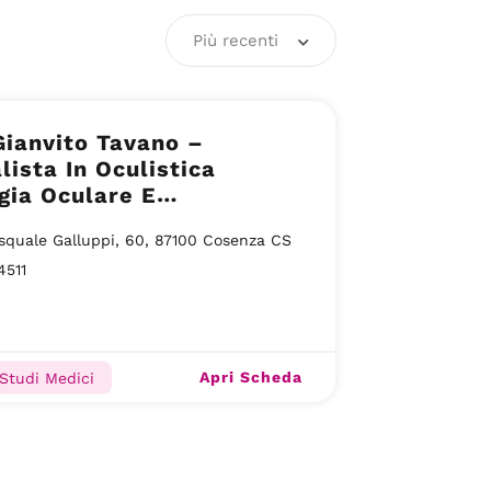
Più recenti
Gianvito Tavano –
lista In Oculistica
gia Oculare E
tologia – Cosenza CS
squale Galluppi, 60, 87100 Cosenza CS
4511
Apri Scheda
 Studi Medici