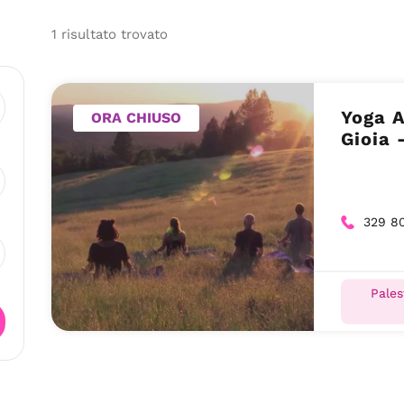
1
risultato
trovato
Yoga A
ORA CHIUSO
Gioia 
329 8
Pales