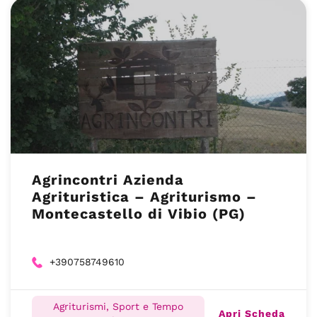
Agrincontri Azienda
Agrituristica – Agriturismo –
Montecastello di Vibio (PG)
+390758749610
Agriturismi, Sport e Tempo
Apri Scheda