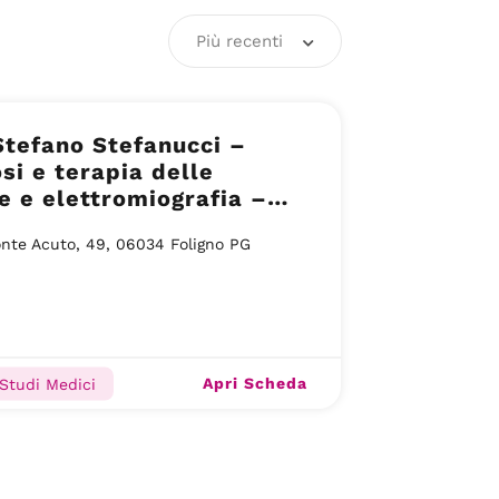
Più recenti
Stefano Stefanucci –
si e terapia delle
e e elettromiografia –
o (PG)
nte Acuto, 49, 06034 Foligno PG
Apri Scheda
 Studi Medici