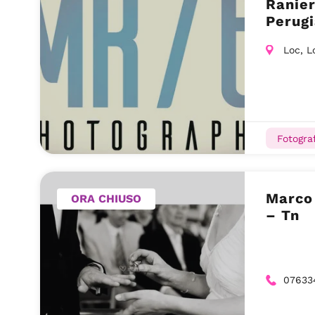
Ranier
Perugi
Loc, L
Fotograf
Marco 
ORA CHIUSO
– Tn
07633