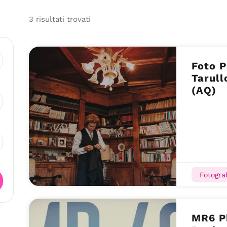
3
risultati
trovati
Foto P
Tarull
(AQ)
Fotograf
MR6 P