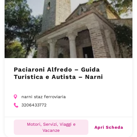
Paciaroni Alfredo – Guida
Turistica e Autista – Narni
narni staz ferroviaria
3206433772
Motori, Servizi, Viaggi e
Apri Scheda
Vacanze