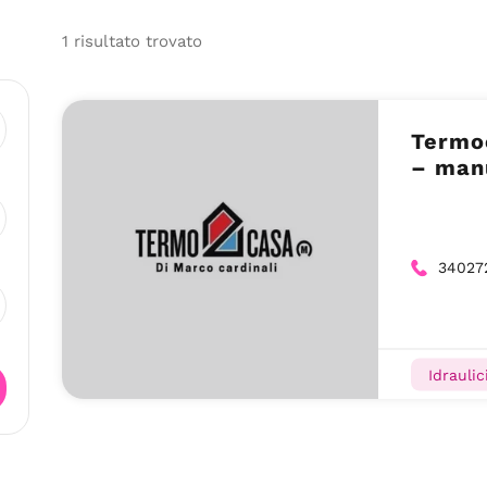
1
risultato
trovato
Termoc
– man
34027
Idraulic