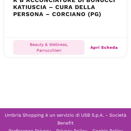
K B ACCONCIATURE DI BONUCCI
KATIUSCIA – CURA DELLA
PERSONA – CORCIANO (PG)
Beauty & Wellness,
Apri Scheda
Parrucchieri
Umbria Shopping è un servizio di
USB S.p.A. - Società
Benefit
Preferenze Privacy
-
Privacy Policy
-
Cookie Policy