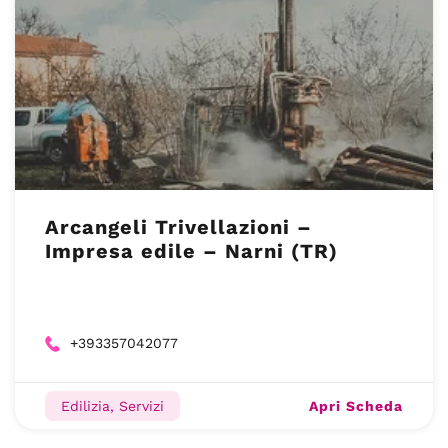
Arcangeli Trivellazioni –
Impresa edile – Narni (TR)
+393357042077
Apri Scheda
Edilizia, Servizi