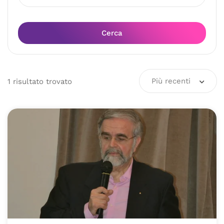
Cerca
Più recenti
1
risultato
trovato