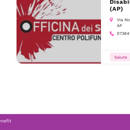
Disabi
(AP)
Via Ni
AP
07364
Salute
enefit