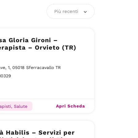
Più recenti
sa Gloria Gironi –
erapista – Orvieto (TR)
ave, 1, 05018 Sferracavallo TR
10329
Apri Scheda
apisti, Salute
à Habilis – Servizi per