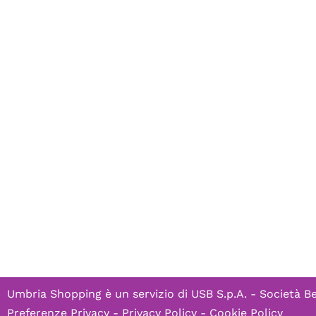
Umbria Shopping è un servizio di
USB S.p.A. - Società B
Preferenze Privacy
-
Privacy Policy
-
Cookie Policy