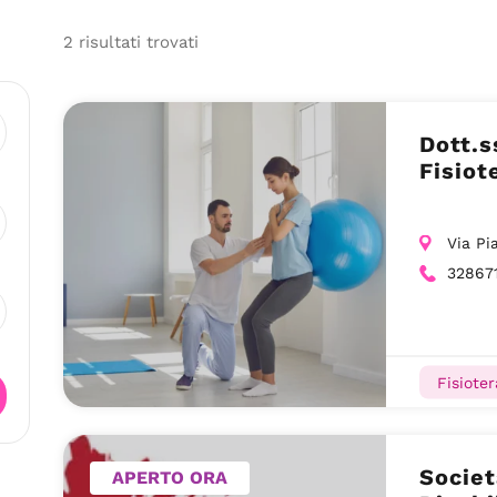
2
risultati
trovati
Dott.s
Fisiot
Via Pi
32867
Fisioter
Societ
APERTO ORA