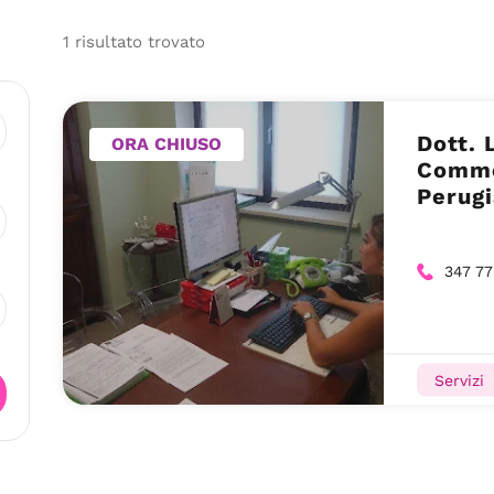
1
risultato
trovato
Dott. 
ORA CHIUSO
Commer
Perugi
347 7
Servizi