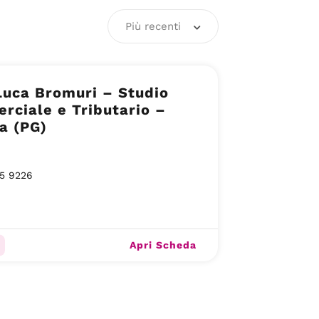
Più recenti
Luca Bromuri – Studio
ciale e Tributario –
a (PG)
75 9226
Apri Scheda