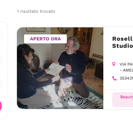
1
risultato
trovato
Rosell
APERTO ORA
Studio
VIA P
- AMEL
35343
Beauty