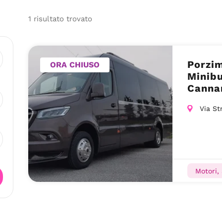
1
risultato
trovato
Porzim
ORA CHIUSO
Minibu
Canna
Via St
Motori, 