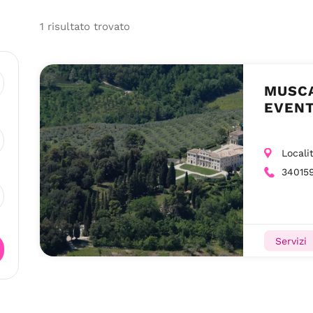
1
risultato
trovato
MUSCA
EVENT
Locali
34015
Servizi