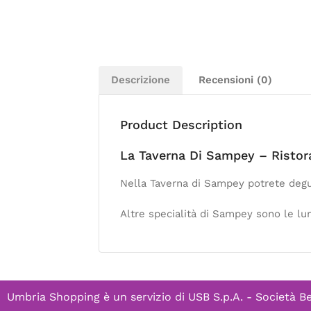
Descrizione
Recensioni (0)
Product Description
La Taverna Di Sampey – Ristor
Nella Taverna di Sampey potrete degus
Altre specialità di Sampey sono le lum
Umbria Shopping è un servizio di
USB S.p.A. - Società B