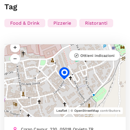
Tag
Food & Drink
Pizzerie
Ristoranti
Ottieni indicazioni
Leaflet
| ©
OpenStreetMap
contributors
Corso Cavour, 230, 05018 Orvieto TR