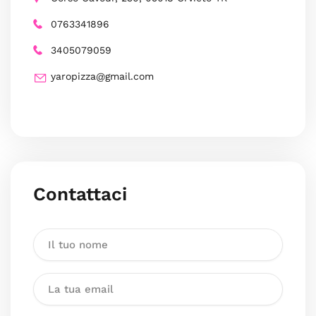
0763341896
3405079059
yaropizza@gmail.com
Contattaci