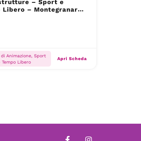
trutture – Sport e
 Libero – Montegranaro
 di Animazione, Sport
Apri Scheda
e Tempo Libero