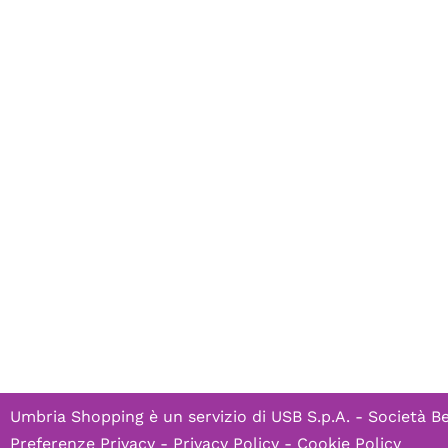
Umbria Shopping è un servizio di
USB S.p.A. - Società B
Preferenze Privacy
-
Privacy Policy
-
Cookie Policy