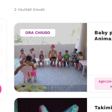
2
risultati
trovati
Baby p
ORA CHIUSO
Anima
Agenzie
Takimi