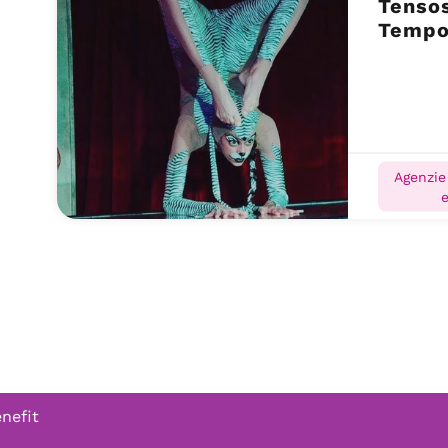
Tensos
Tempo
(FM)
Agenzie
enefit