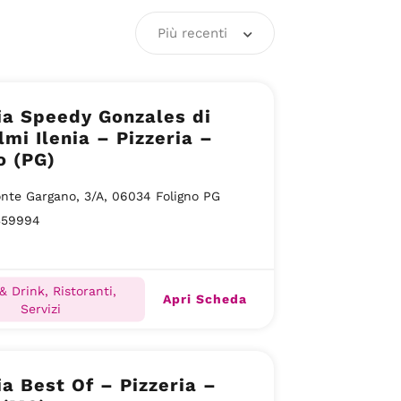
Più recenti
ia Speedy Gonzales di
lmi Ilenia – Pizzeria –
o (PG)
nte Gargano, 3/A, 06034 Foligno PG
359994
& Drink, Ristoranti,
Apri Scheda
Servizi
ia Best Of – Pizzeria –