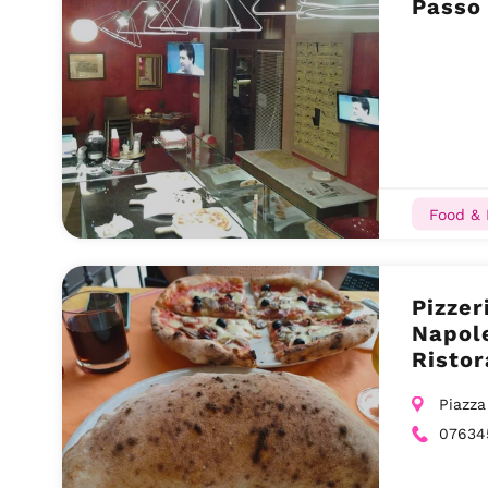
Passo
Food & 
Pizzer
Napole
Ristor
Piazza
07634