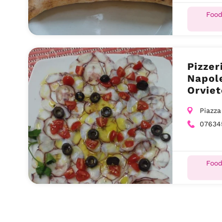
Food
Pizzer
Napole
Orviet
Piazza
07634
Food