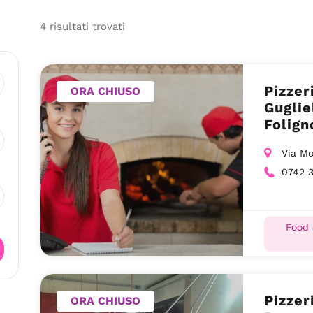
4
risultati
trovati
Pizzer
ORA CHIUSO
Guglie
Folign
Via Mo
0742 
Food 
Pizzer
ORA CHIUSO