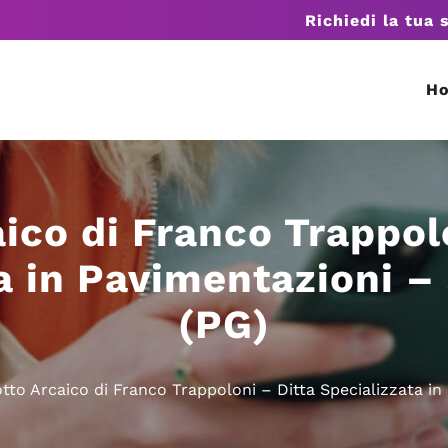
Richiedi la tua 
H
ico di Franco Trappol
a in Pavimentazioni –
(PG)
tto Arcaico di Franco Trappoloni – Ditta Specializzata in