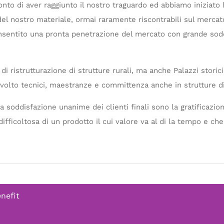
onto di aver raggiunto il nostro traguardo ed abbiamo iniziato 
à del nostro materiale, ormai raramente riscontrabili sul merc
onsentito una pronta penetrazione del mercato con grande sod
i ristrutturazione di strutture rurali, ma anche Palazzi storici
involto tecnici, maestranze e committenza anche in strutture d
 la soddisfazione unanime dei clienti finali sono la gratificazi
ifficoltosa di un prodotto il cui valore va al di la tempo e che
enefit