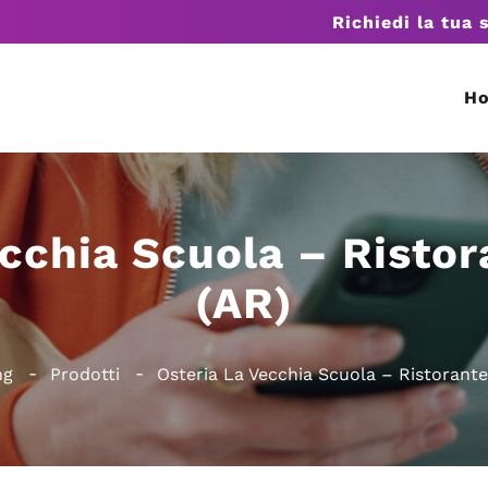
Richiedi la tua 
H
ecchia Scuola – Ristor
(AR)
ng
Prodotti
Osteria La Vecchia Scuola – Ristorant