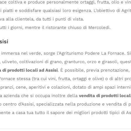
ace coltiva e produce personalmente ortaggi, frutta, olio e vino
i piatti e soddisfare qualsiasi loro esigenza. L’obiettivo di Ag
 alla clientela, da tutti i punti di vista.
tti i giorni, mentre il ristorante chiuso di Mercoledì.
sisi
immersa nel verde, sorge l’Agriturismo Podere La Fornace. Situ
liveto, coltivazioni di grano, granturco, orzo e girasoli, ques
 di prodotti locali ad Assisi
. È possibile, previa prenotazione, 
nace stessa (tra cui vini, frutta, ortaggi e olive) o di altri pr
pranzi, cene, aperitivi e colazioni, dotato di ampi spazi interni
tra azienda che si occupa inoltre della
vendita di prodotti local
centro d’Assisi, specializzata nella produzione e vendita di pr
nte a casa tua tutto il sapore dei migliori prodotti tipici di As