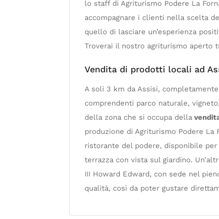
lo staff di Agriturismo Podere La Forn
accompagnare i clienti nella scelta de
quello di lasciare un’esperienza positiva
Troverai il nostro agriturismo aperto tu
Vendita di prodotti locali ad As
A soli 3 km da Assisi, completamente 
comprendenti parco naturale, vigneto, u
della zona che si occupa della
vendita
produzione di Agriturismo Podere La For
ristorante del podere, disponibile per 
terrazza con vista sul giardino. Un’al
III Howard Edward, con sede nel pieno 
qualità, così da poter gustare direttame